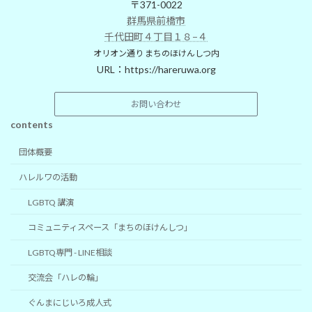
〒371-0022
群馬県前橋市
千代田町４丁目１８−４
オリオン通り まちのほけんしつ内
URL：
https://hareruwa.org
お問い合わせ
contents
団体概要
ハレルワの活動
LGBTQ 講演
コミュニティスペース「まちのほけんしつ」
LGBTQ専門 - LINE相談
交流会「ハレの輪」
ぐんまにじいろ成人式