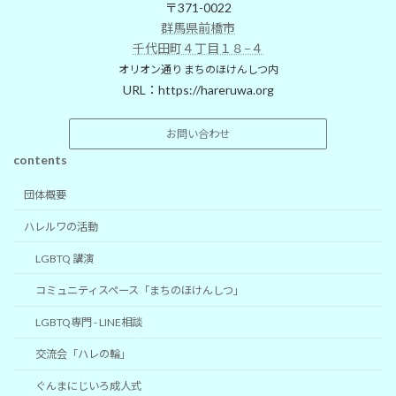
〒371-0022
群馬県前橋市
千代田町４丁目１８−４
オリオン通り まちのほけんしつ内
URL：
https://hareruwa.org
お問い合わせ
contents
団体概要
ハレルワの活動
LGBTQ 講演
コミュニティスペース「まちのほけんしつ」
LGBTQ専門 - LINE相談
交流会「ハレの輪」
ぐんまにじいろ成人式