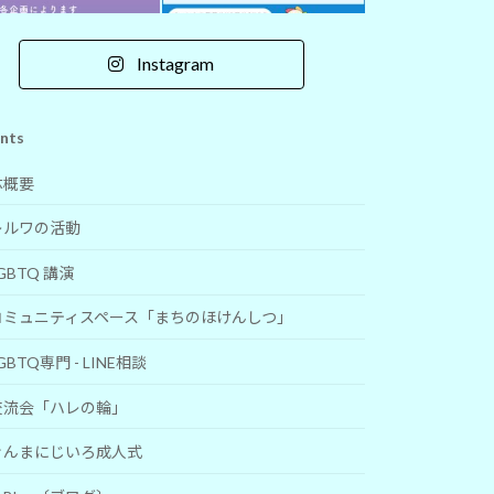
Instagram
nts
体概要
レルワの活動
GBTQ 講演
コミュニティスペース「まちのほけんしつ」
GBTQ専門 - LINE相談
交流会「ハレの輪」
ぐんまにじいろ成人式