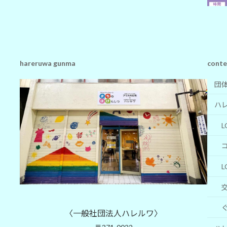
hareruwa gunma
conte
団
ハ
L
L
〈一般社団法人ハレルワ〉