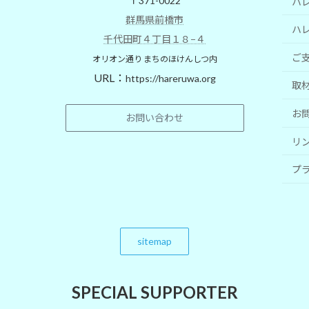
〒371-0022
ハレ
群馬県前橋市
ハレ
千代田町４丁目１８−４
ご
オリオン通り まちのほけんしつ内
URL：
https://hareruwa.org
取
お
お問い合わせ
リ
プ
sitemap
SPECIAL SUPPORTER