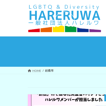
コ
ナ
ン
ビ
テ
ゲ
ン
ー
ツ
シ
へ
ョ
ス
ン
キ
に
ッ
移
プ
動
HOME
前橋市