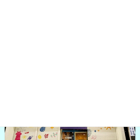
LINE
hareruwa gunma