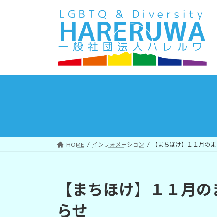
コ
ナ
ン
ビ
テ
ゲ
ン
ー
ツ
シ
へ
ョ
ス
ン
キ
に
ッ
移
プ
動
HOME
インフォメーション
【まちほけ】１１月のま
【まちほけ】１１月の
らせ