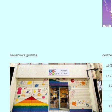
hareruwa gunma
conte
団
ハ
L
L