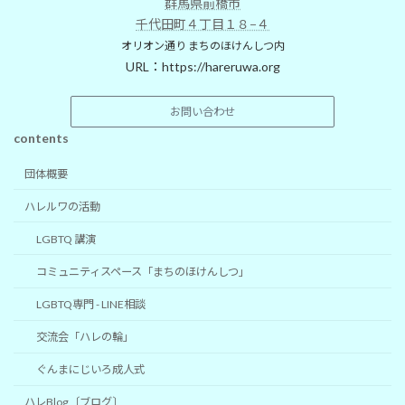
群馬県前橋市
千代田町４丁目１８−４
オリオン通り まちのほけんしつ内
URL：
https://hareruwa.org
お問い合わせ
contents
団体概要
ハレルワの活動
LGBTQ 講演
コミュニティスペース「まちのほけんしつ」
LGBTQ専門 - LINE相談
交流会「ハレの輪」
ぐんまにじいろ成人式
ハレBlog〔ブログ〕