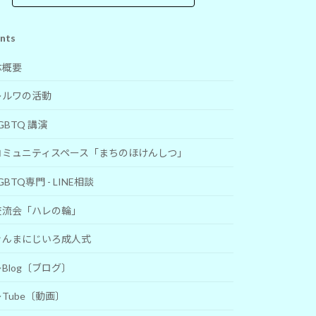
nts
体概要
レルワの活動
GBTQ 講演
コミュニティスペース「まちのほけんしつ」
GBTQ専門 - LINE相談
交流会「ハレの輪」
ぐんまにじいろ成人式
Blog〔ブログ〕
Tube〔動画〕