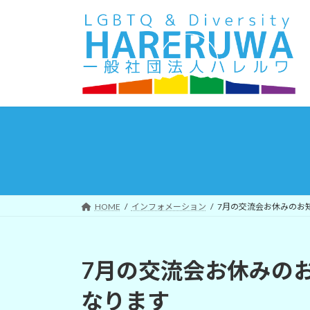
コ
ナ
ン
ビ
テ
ゲ
ン
ー
ツ
シ
へ
ョ
ス
ン
キ
に
ッ
移
プ
動
HOME
インフォメーション
7月の交流会お休みのお
7月の交流会お休みの
なります